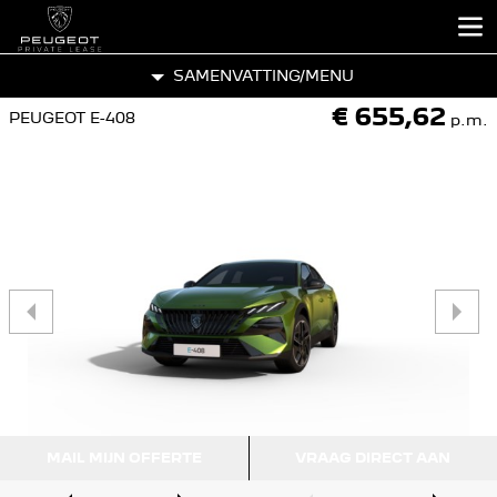
SAMENVATTING
/MENU
€ 655,62
PEUGEOT E-408
p.m.
VORIGE
MAIL MIJN OFFERTE
VRAAG DIRECT AAN