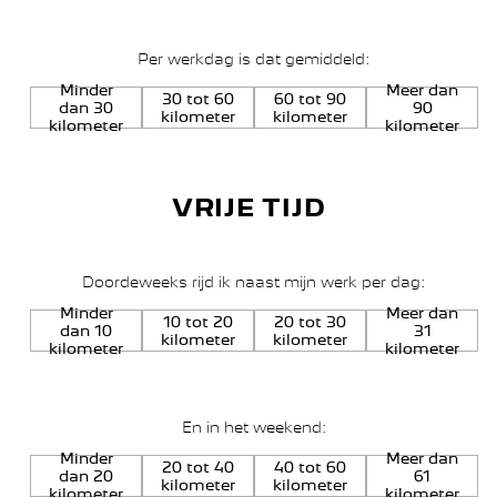
Per werkdag is dat gemiddeld:
Minder
Meer dan
30 tot 60
60 tot 90
dan 30
90
kilometer
kilometer
kilometer
kilometer
VRIJE TIJD
Doordeweeks rijd ik naast mijn werk per dag:
Minder
Meer dan
10 tot 20
20 tot 30
dan 10
31
kilometer
kilometer
kilometer
kilometer
En in het weekend:
Minder
Meer dan
20 tot 40
40 tot 60
dan 20
61
kilometer
kilometer
kilometer
kilometer