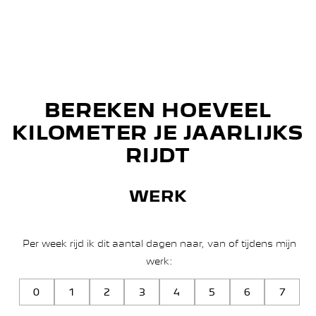
BEREKEN HOEVEEL
KILOMETER JE JAARLIJKS
RIJDT
WERK
Per week rijd ik dit aantal dagen naar, van of tijdens mijn
werk:
0
1
2
3
4
5
6
7