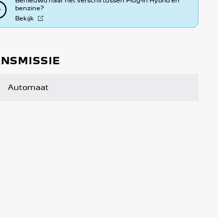
Benieuwd naar het verschil tussen Plug-in Hybrid en
benzine?
Bekijk
NSMISSIE
Automaat