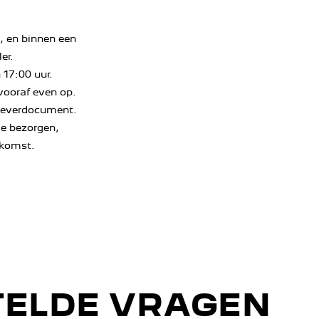
, en binnen een
er.
17:00 uur.
 vooraf even op.
Afleverdocument.
te bezorgen,
nkomst.
TELDE VRAGEN