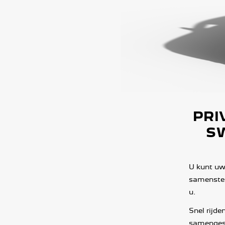
PRI
SW
U kunt uw
samenstell
u.
Snel rijde
samengest