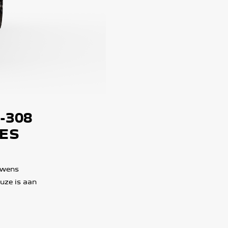
-308
IES
 wens
euze is aan