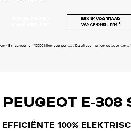
STEL ZELF SAMEN
BEKIJK VOORRAAD
1
1
VANAF € 639,- P/M
VANAF € 683,- P/M
 van 48 maanden en 10000 kilometer per jaar. De uitvoering van de auto kan af
 PEUGEOT E-308
 EFFICIËNTE 100% ELEKTRIS