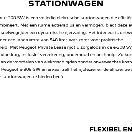
STATIONWAGEN
t e-308 SW is een volledig elektrische stationwagen die efficiën
mbineert. Met een ruime actieradius en vermogen, biedt deze 
 snelwegrijder een dynamische rijervaring. Het interieur is ont
et een laadruimte van 548 liter, wat zorgt voor praktische
heid. Met Peugeot Private Lease rijdt u zorgeloos in de e-308 S
dbedrag, inclusief verzekering, onderhoud en pechhulp. Zo kun
van de voordelen van elektrisch rijden zonder onverwachte kost
Peugeot e-308 SW en ervaar zelf het rijplezier en de efficiëntie 
e stationwagen te bieden heeft.
FLEXIBEL E