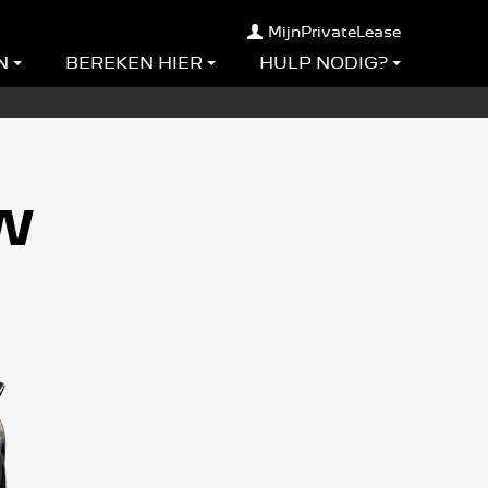
MijnPrivateLease
N
BEREKEN HIER
HULP NODIG?
SW