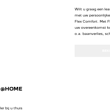
Wilt u graag een l
met uw persoonlijke
Flex Comfort. Met 
uw overeenkomst ko
o.a. baanverlies, sc
BEK
T @HOME
er bij u thuis