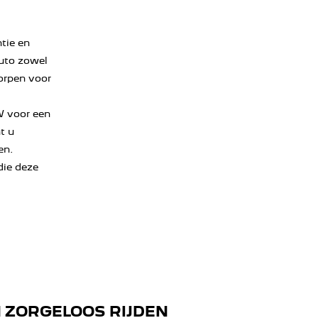
tie en
auto zowel
worpen voor
W voor een
t u
en.
die deze
N ZORGELOOS RIJDEN