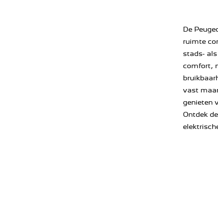
​De Peugeo
ruimte co
stads- als
comfort, m
bruikbaar
vast maan
genieten 
Ontdek de 
elektrisch