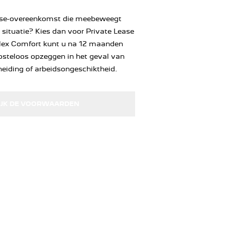
ease-overeenkomst die meebeweegt
 situatie? Kies dan voor Private Lease
Flex Comfort kunt u na 12 maanden
steloos opzeggen in het geval van
heiding of arbeidsongeschiktheid.
IJK DE VOORWAARDEN